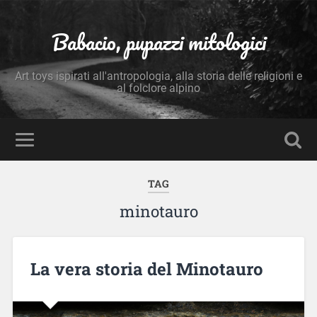
Babacio, pupazzi mitologici
Art toys ispirati all'antropologia, alla storia delle religioni e
al folclore alpino
TAG
minotauro
La vera storia del Minotauro