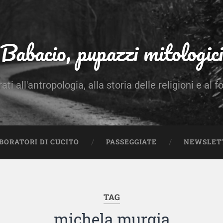
Babacio, pupazzi mitologici
rati all'antropologia, alla storia delle religioni e al f
BORATORI DI CUCITO
PASSEGGIATE
NEWSLET
TAG
michela murgia