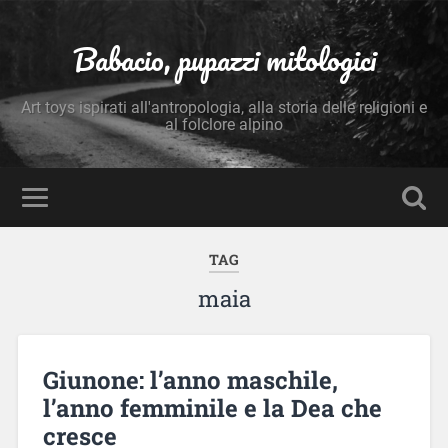
Babacio, pupazzi mitologici
Art toys ispirati all'antropologia, alla storia delle religioni e
al folclore alpino
TAG
maia
Giunone: l’anno maschile,
l’anno femminile e la Dea che
cresce