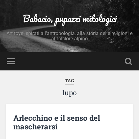
Babacio, pupazzi mitologici
Art toys ispirati all'antropologia, alla storia delle religioni e
al folclore alpino
TAG
lupo
Arlecchino e il senso del
mascherarsi