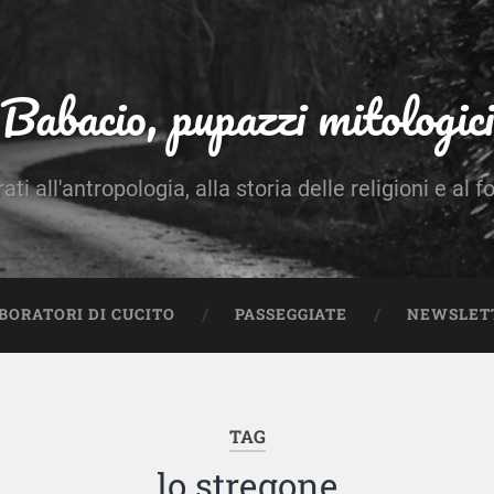
Babacio, pupazzi mitologici
rati all'antropologia, alla storia delle religioni e al f
BORATORI DI CUCITO
PASSEGGIATE
NEWSLET
TAG
lo stregone