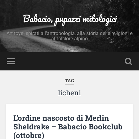
Babacio, pupazzi mitologici
Art toys ispirati all'antropologia, alla storia delle religioni e
al folclore alpino
TAG
licheni
L’ordine nascosto di Merlin
Sheldrake – Babacio Bookclub
(ottobre)