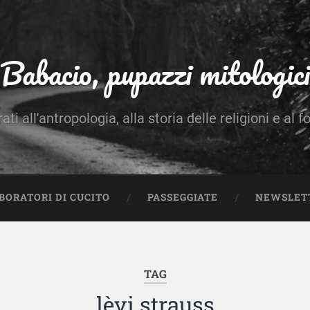
Babacio, pupazzi mitologici
rati all'antropologia, alla storia delle religioni e al f
BORATORI DI CUCITO
PASSEGGIATE
NEWSLET
TAG
lèvi strauss