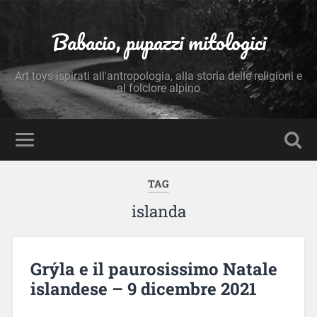
Babacio, pupazzi mitologici
Art toys ispirati all'antropologia, alla storia delle religioni e
al folclore alpino
TAG
islanda
Grýla e il paurosissimo Natale
islandese – 9 dicembre 2021