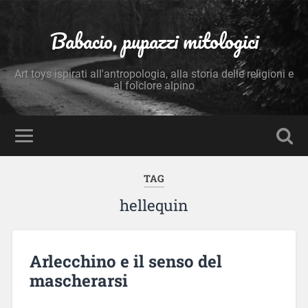
Babacio, pupazzi mitologici
Art toys ispirati all'antropologia, alla storia delle religioni e
al folclore alpino
TAG
hellequin
Arlecchino e il senso del
mascherarsi