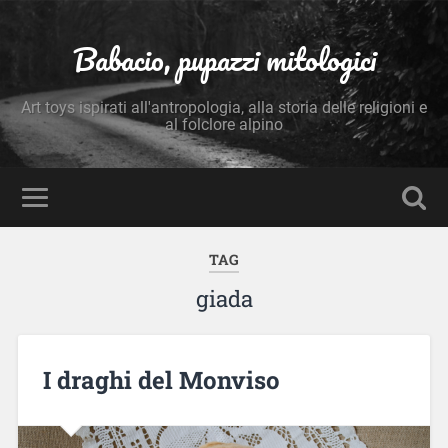
Babacio, pupazzi mitologici
Art toys ispirati all'antropologia, alla storia delle religioni e
al folclore alpino
TAG
giada
I draghi del Monviso