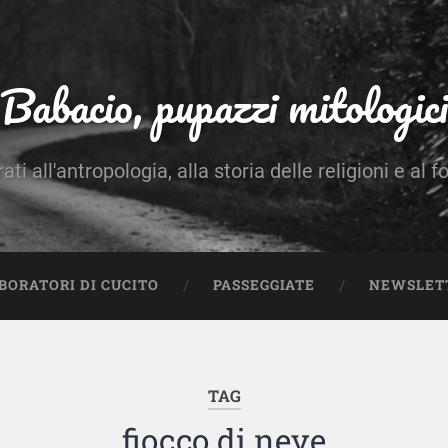
Babacio, pupazzi mitologici
rati all'antropologia, alla storia delle religioni e al f
BORATORI DI CUCITO
PASSEGGIATE
NEWSLET
TAG
fiocco di neve