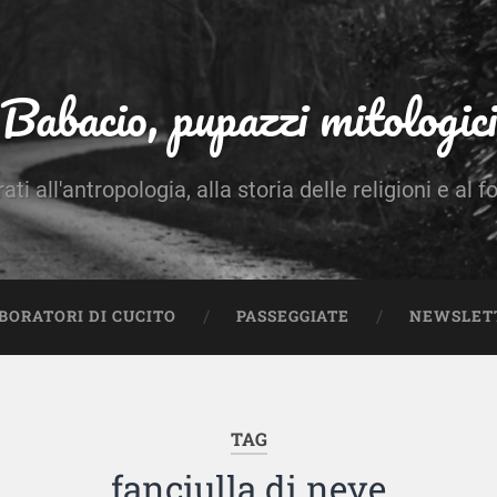
Babacio, pupazzi mitologici
rati all'antropologia, alla storia delle religioni e al f
BORATORI DI CUCITO
PASSEGGIATE
NEWSLET
TAG
fanciulla di neve