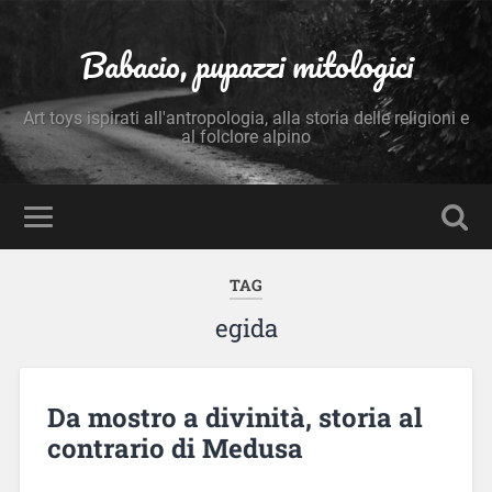
Babacio, pupazzi mitologici
Art toys ispirati all'antropologia, alla storia delle religioni e
al folclore alpino
TAG
egida
Da mostro a divinità, storia al
contrario di Medusa