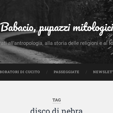
Babacio, pupazzi mitologici
rati all'antropologia, alla storia delle religioni e al f
BORATORI DI CUCITO
PASSEGGIATE
NEWSLET
TAG
disco di nebra