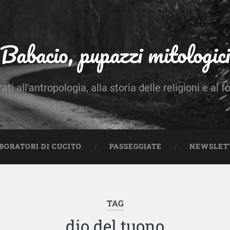
Babacio, pupazzi mitologici
rati all'antropologia, alla storia delle religioni e al f
BORATORI DI CUCITO
PASSEGGIATE
NEWSLET
TAG
dio del tuono