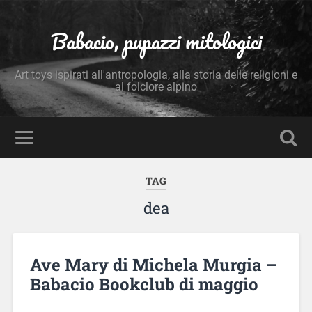
Babacio, pupazzi mitologici
Art toys ispirati all'antropologia, alla storia delle religioni e
al folclore alpino
TAG
dea
Ave Mary di Michela Murgia –
Babacio Bookclub di maggio