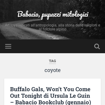
Babacio, pupazzi mitologici
Art toys ispirati all'antropologia, alla storia delle religioni e
al folclore alpino
TAG
coyote
Buffalo Gals, Won’t You Come
Out Tonight di Ursula Le Guin
– Babacio Bookclub (gennaio)