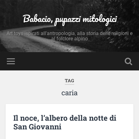
Babacio, pupazzi mitologici
Art toys ispirati all'antropologia, alla storia delle religioni e
al folclore alpino
TAG
caria
Il noce, l’albero della notte di
San Giovanni