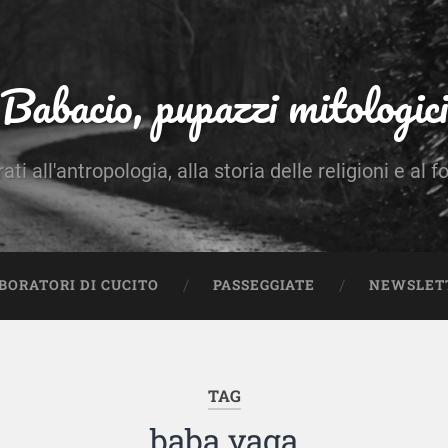
Babacio, pupazzi mitologici
rati all'antropologia, alla storia delle religioni e al f
BORATORI DI CUCITO
PASSEGGIATE
NEWSLET
TAG
baba yaga