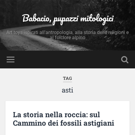
Babacio, pupazzi mitologici
Art toys ispirati all'antropologia, alla storia delle religioni e
al folclore alpino
TAG
asti
La storia nella roccia: sul
Cammino dei fossili astigiani