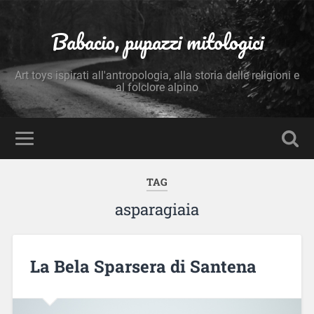
Babacio, pupazzi mitologici
Art toys ispirati all'antropologia, alla storia delle religioni e
al folclore alpino
TAG
asparagiaia
La Bela Sparsera di Santena