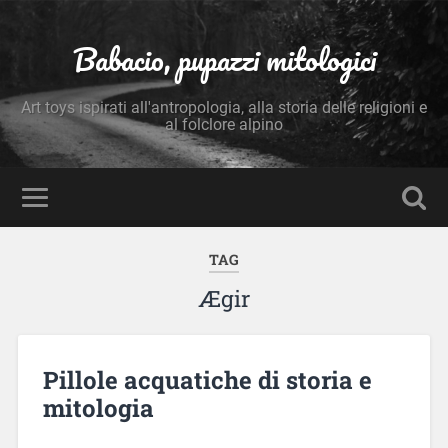
Babacio, pupazzi mitologici
Art toys ispirati all'antropologia, alla storia delle religioni e
al folclore alpino
TAG
Ægir
Pillole acquatiche di storia e
mitologia