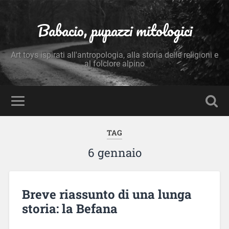
Babacio, pupazzi mitologici
Art toys ispirati all'antropologia, alla storia delle religioni e
al folclore alpino
TAG
6 gennaio
Breve riassunto di una lunga
storia: la Befana