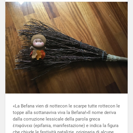
«La Befana vien di nottecon le scarpe tutte rottecon le
toppe alla sottanaviva viva la Befana!»Il nome deriva
dalla corruzione lessicale della parola greca
ἐπιφάνεια (epifania, manifestazione) e indica la figura
che chiude le festività natalizie, originaria di alcune